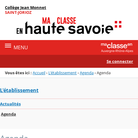
Panneau de gestion des cookies
Collège Jean Monnet
Menu de la rubrique
Contenu
SAINT-JORIOZ
MENU
Se connecter
Vous êtes ici :
Accueil
›
L'établissement
›
Agenda
›
Agenda
L'établissement
Actualités
Agenda