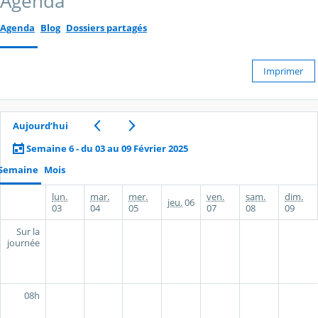
Agenda
Agenda
Blog
Dossiers partagés
Imprimer
Aujourd’hui
Semaine 6 - du 03 au 09 Février 2025
Semaine
Mois
lun.
mar.
mer.
ven.
sam.
dim.
jeu.
06
03
04
05
07
08
09
Sur la
journée
08h