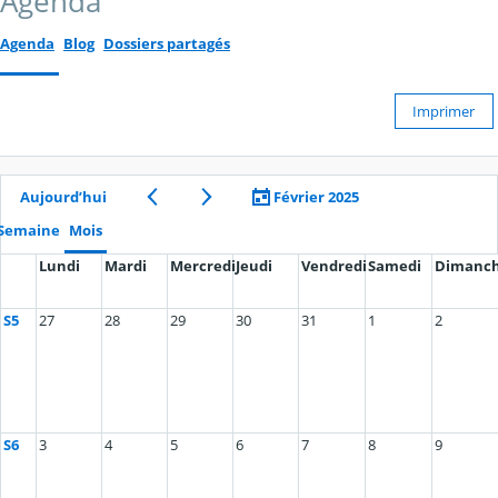
Agenda
Agenda
Blog
Dossiers partagés
Imprimer
Aujourd’hui
Février 2025
Semaine
Mois
Lundi
Mardi
Mercredi
Jeudi
Vendredi
Samedi
Dimanc
S5
27
28
29
30
31
1
2
S6
3
4
5
6
7
8
9