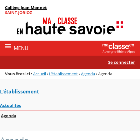
Panneau de gestion des cookies
Collège Jean Monnet
Menu de la rubrique
Contenu
SAINT-JORIOZ
MENU
Se connecter
Vous êtes ici :
Accueil
›
L'établissement
›
Agenda
›
Agenda
L'établissement
Actualités
Agenda