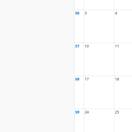
S6
3
4
S7
10
11
S8
17
18
S9
24
25