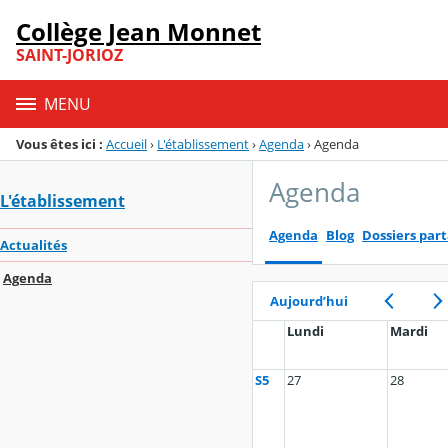
Panneau de gestion des cookies
Collège Jean Monnet
Menu de la rubrique
Contenu
SAINT-JORIOZ
MENU
Vous êtes ici :
Accueil
›
L'établissement
›
Agenda
›
Agenda
Agenda
L'établissement
Agenda
Blog
Dossiers par
Actualités
Agenda
Aujourd’hui
Lundi
Mardi
S5
27
28