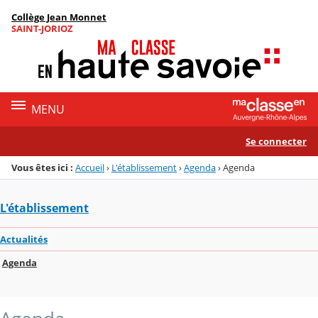
Panneau de gestion des cookies
Collège Jean Monnet
Menu de la rubrique
Contenu
SAINT-JORIOZ
MENU
Se connecter
Vous êtes ici :
Accueil
›
L'établissement
›
Agenda
›
Agenda
L'établissement
Actualités
Agenda