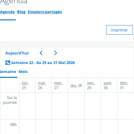
Agenda
Agenda
Blog
Dossiers partagés
Imprimer
Aujourd’hui
Semaine 22 - du 25 au 31 Mai 2026
Semaine
Mois
lun.
mar.
mer.
ven.
sam.
dim.
jeu.
28
25
26
27
29
30
31
Sur la
journée
08h