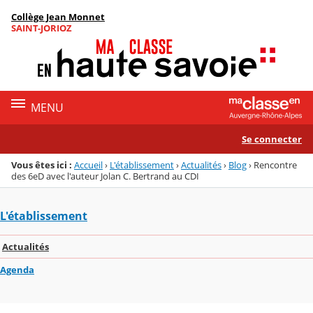
Panneau de gestion des cookies
Collège Jean Monnet
Menu de la rubrique
Contenu
SAINT-JORIOZ
MENU
Se connecter
Vous êtes ici :
Accueil
›
L'établissement
›
Actualités
›
Blog
›
Rencontre
des 6eD avec l'auteur Jolan C. Bertrand au CDI
L'établissement
Actualités
Agenda