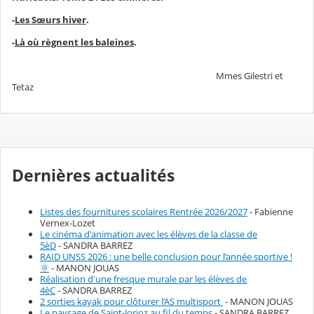
-
Les Sœurs hiver
.
-
Là où règnent les baleines
.
Mmes Gilestri et
Tetaz
Dernières actualités
Listes des fournitures scolaires Rentrée 2026/2027
- Fabienne
Vernex-Lozet
Le cinéma d'animation avec les élèves de la classe de
5èD
- SANDRA BARREZ
RAID UNSS 2026 : une belle conclusion pour l’année sportive !
🌞
- MANON JOUAS
Réalisation d'une fresque murale par les élèves de
4èC
- SANDRA BARREZ
2 sorties kayak pour clôturer l’AS multisport
- MANON JOUAS
Le paysage de Saint-Jorioz au fil du temps
- SANDRA BARREZ