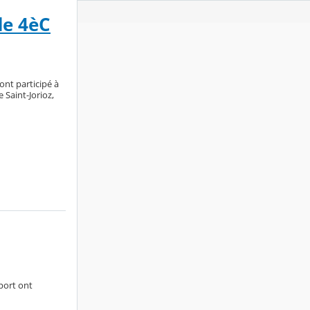
de 4èC
 ont participé à
 Saint-Jorioz,
port ont