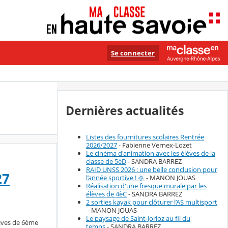
Se connecter
Dernières actualités
Listes des fournitures scolaires Rentrée
2026/2027
- Fabienne Vernex-Lozet
Le cinéma d'animation avec les élèves de la
classe de 5èD
- SANDRA BARREZ
RAID UNSS 2026 : une belle conclusion pour
27
l’année sportive ! 🌞
- MANON JOUAS
Réalisation d'une fresque murale par les
élèves de 4èC
- SANDRA BARREZ
2 sorties kayak pour clôturer l’AS multisport
- MANON JOUAS
Le paysage de Saint-Jorioz au fil du
élèves de 6ème
temps
- SANDRA BARREZ