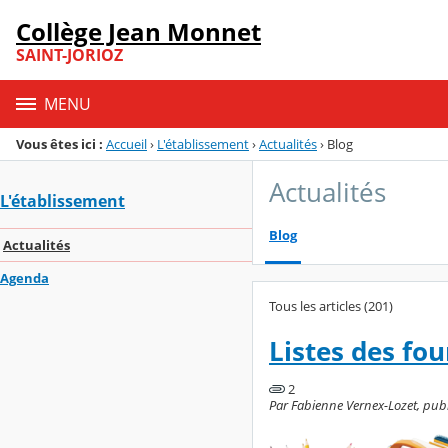
Panneau de gestion des cookies
Collège Jean Monnet
Menu de la rubrique
Contenu
SAINT-JORIOZ
MENU
Vous êtes ici :
Accueil
›
L'établissement
›
Actualités
›
Blog
Actualités
L'établissement
Blog
Actualités
Agenda
Tous les articles (201)
Listes des fo
2
Par Fabienne Vernex-Lozet, publié 