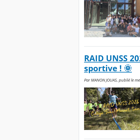
RAID UNSS 202
sportive ! 🌞
Par MANON JOUAS, publié le merc