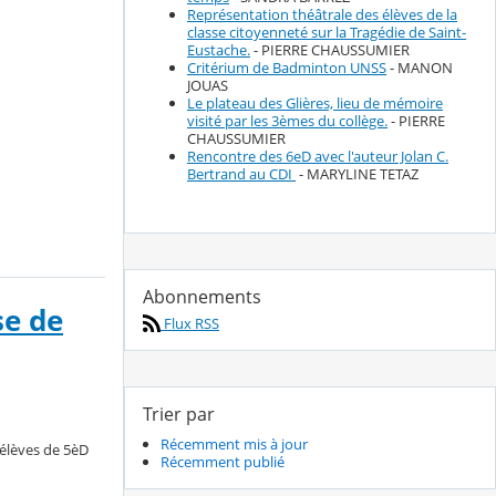
Représentation théâtrale des élèves de la
classe citoyenneté sur la Tragédie de Saint-
Eustache.
- PIERRE CHAUSSUMIER
Critérium de Badminton UNSS
- MANON
JOUAS
Le plateau des Glières, lieu de mémoire
visité par les 3èmes du collège.
- PIERRE
CHAUSSUMIER
Rencontre des 6eD avec l'auteur Jolan C.
Bertrand au CDI
- MARYLINE TETAZ
Abonnements
se de
Flux RSS
Trier par
Récemment mis à jour
 élèves de 5èD
Récemment publié