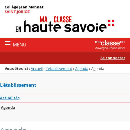
Panneau de gestion des cookies
Collège Jean Monnet
Menu de la rubrique
Contenu
SAINT-JORIOZ
MENU
Se connecter
Vous êtes ici :
Accueil
›
L'établissement
›
Agenda
›
Agenda
L'établissement
Actualités
Agenda