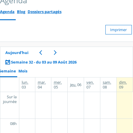
Agenda
Agenda
Blog
Dossiers partagés
Imprimer
Aujourd’hui
Semaine 32 - du 03 au 09 Août 2026
Semaine
Mois
lun.
mar.
mer.
ven.
sam.
dim.
jeu.
06
03
04
05
07
08
09
Sur la
journée
08h