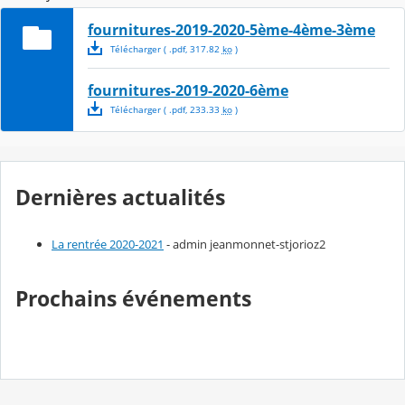
fournitures-2019-2020-5ème-4ème-3ème
Télécharger
( .
pdf
,
317.82
ko
)
fournitures-2019-2020-6ème
Télécharger
( .
pdf
,
233.33
ko
)
Dernières actualités
La rentrée 2020-2021
- admin jeanmonnet-stjorioz2
Prochains événements