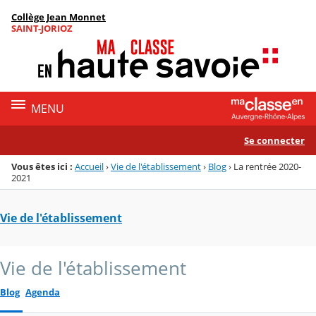
Panneau de gestion des cookies
Collège Jean Monnet
Menu de la rubrique
Contenu
SAINT-JORIOZ
MENU
Se connecter
Vous êtes ici :
Accueil
›
Vie de l'établissement
›
Blog
›
La rentrée 2020-
2021
Vie de l'établissement
Vie de l'établissement
Blog
Agenda