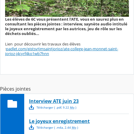
Les élèves de 6C vous présentent l'ATE, vous en saurez plus en
consultant les pièces jointes : interview, saynète audio intitulé
le joyeux enregistrement par les autrices, jeu de rôle sur les
déchets oubliés...
Lien pour découvrir les travaux des élèves
:
padlet.com/eistsvtjmsaintjorioz/ate-college-jean-monnet-saint-
jorioz-j4cyrf4ko1wb7hnn
Pièces jointes
Interview ATE juin 23
Télécharger
( .
pdf
,
9.22
Mo
)
Le joyeux enregistrement
Télécharger
( .
m4a
,
2.44
Mo
)