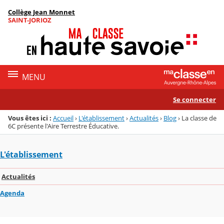
Panneau de gestion des cookies
Collège Jean Monnet
Menu de la rubrique
Contenu
SAINT-JORIOZ
MENU
Se connecter
Vous êtes ici :
Accueil
›
L'établissement
›
Actualités
›
Blog
›
La classe de
6C présente l'Aire Terrestre Éducative.
L'établissement
Actualités
Agenda