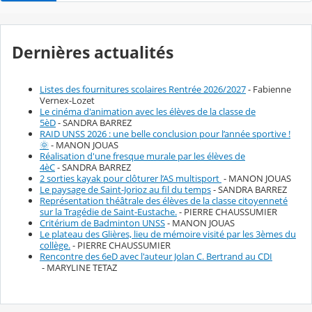
Dernières actualités
Listes des fournitures scolaires Rentrée 2026/2027
- Fabienne
Vernex-Lozet
Le cinéma d'animation avec les élèves de la classe de
5èD
- SANDRA BARREZ
RAID UNSS 2026 : une belle conclusion pour l’année sportive !
🌞
- MANON JOUAS
Réalisation d'une fresque murale par les élèves de
4èC
- SANDRA BARREZ
2 sorties kayak pour clôturer l’AS multisport
- MANON JOUAS
Le paysage de Saint-Jorioz au fil du temps
- SANDRA BARREZ
Représentation théâtrale des élèves de la classe citoyenneté
sur la Tragédie de Saint-Eustache.
- PIERRE CHAUSSUMIER
Critérium de Badminton UNSS
- MANON JOUAS
Le plateau des Glières, lieu de mémoire visité par les 3èmes du
collège.
- PIERRE CHAUSSUMIER
Rencontre des 6eD avec l'auteur Jolan C. Bertrand au CDI
- MARYLINE TETAZ