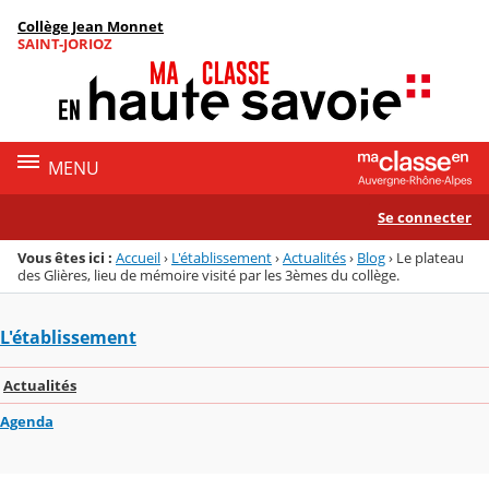
Panneau de gestion des cookies
Collège Jean Monnet
Menu de la rubrique
Contenu
SAINT-JORIOZ
MENU
Se connecter
Vous êtes ici :
Accueil
›
L'établissement
›
Actualités
›
Blog
›
Le plateau
des Glières, lieu de mémoire visité par les 3èmes du collège.
L'établissement
Actualités
Agenda