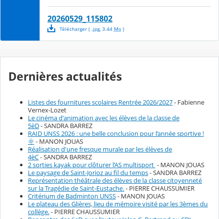
20260529_115802
Télécharger
( .
jpg
,
3.44
Mo
)
Dernières actualités
Listes des fournitures scolaires Rentrée 2026/2027
- Fabienne
Vernex-Lozet
Le cinéma d'animation avec les élèves de la classe de
5èD
- SANDRA BARREZ
RAID UNSS 2026 : une belle conclusion pour l’année sportive !
🌞
- MANON JOUAS
Réalisation d'une fresque murale par les élèves de
4èC
- SANDRA BARREZ
2 sorties kayak pour clôturer l’AS multisport
- MANON JOUAS
Le paysage de Saint-Jorioz au fil du temps
- SANDRA BARREZ
Représentation théâtrale des élèves de la classe citoyenneté
sur la Tragédie de Saint-Eustache.
- PIERRE CHAUSSUMIER
Critérium de Badminton UNSS
- MANON JOUAS
Le plateau des Glières, lieu de mémoire visité par les 3èmes du
collège.
- PIERRE CHAUSSUMIER