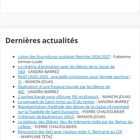
Dernières actualités
Listes des fournitures scolaires Rentrée 2026/2027
- Fabienne
Vernex-Lozet
Le cinéma d'animation avec les élèves de la classe de
5èD
- SANDRA BARREZ
RAID UNSS 2026 : une belle conclusion pour l’année sportive !
🌞
- MANON JOUAS
Réalisation d'une fresque murale par les élèves de
4èC
- SANDRA BARREZ
2 sorties kayak pour clôturer l’AS multisport
- MANON JOUAS
Le paysage de Saint-Jorioz au fil du temps
- SANDRA BARREZ
Représentation théâtrale des élèves de la classe citoyenneté
sur la Tragédie de Saint-Eustache.
- PIERRE CHAUSSUMIER
Critérium de Badminton UNSS
- MANON JOUAS
Le plateau des Glières, lieu de mémoire visité par les 3èmes du
collège.
- PIERRE CHAUSSUMIER
Rencontre des 6eD avec l'auteur Jolan C. Bertrand au CDI
- MARYLINE TETAZ