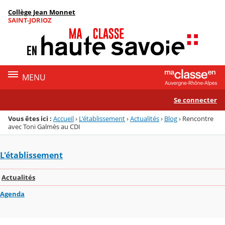
Panneau de gestion des cookies
Collège Jean Monnet
Menu de la rubrique
Contenu
SAINT-JORIOZ
MENU
Se connecter
Vous êtes ici :
Accueil
›
L'établissement
›
Actualités
›
Blog
›
Rencontre
avec Toni Galmès au CDI
L'établissement
Actualités
Agenda