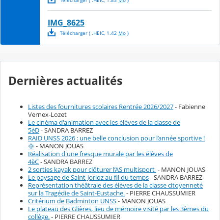
Télécharger
( .
HEIC
,
1.83
Mo
)
IMG_8625
Télécharger
( .
HEIC
,
1.42
Mo
)
Dernières actualités
Listes des fournitures scolaires Rentrée 2026/2027
- Fabienne
Vernex-Lozet
Le cinéma d'animation avec les élèves de la classe de
5èD
- SANDRA BARREZ
RAID UNSS 2026 : une belle conclusion pour l’année sportive !
🌞
- MANON JOUAS
Réalisation d'une fresque murale par les élèves de
4èC
- SANDRA BARREZ
2 sorties kayak pour clôturer l’AS multisport
- MANON JOUAS
Le paysage de Saint-Jorioz au fil du temps
- SANDRA BARREZ
Représentation théâtrale des élèves de la classe citoyenneté
sur la Tragédie de Saint-Eustache.
- PIERRE CHAUSSUMIER
Critérium de Badminton UNSS
- MANON JOUAS
Le plateau des Glières, lieu de mémoire visité par les 3èmes du
collège.
- PIERRE CHAUSSUMIER