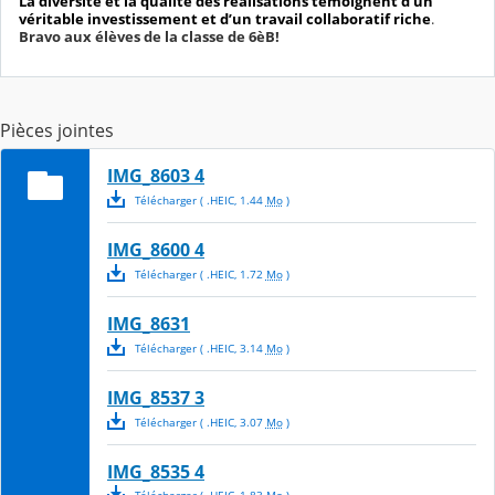
La
diversité et la qualité des réalisations témoignent d’un
véritable investissement et d’un travail collaboratif riche
.
Bravo aux élèves de la classe de 6èB!
Pièces jointes
IMG_8603 4
Télécharger
( .
HEIC
,
1.44
Mo
)
IMG_8600 4
Télécharger
( .
HEIC
,
1.72
Mo
)
IMG_8631
Télécharger
( .
HEIC
,
3.14
Mo
)
IMG_8537 3
Télécharger
( .
HEIC
,
3.07
Mo
)
IMG_8535 4