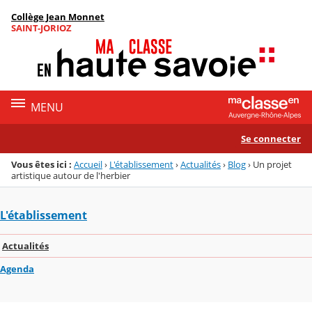
Panneau de gestion des cookies
Collège Jean Monnet
Menu de la rubrique
Contenu
SAINT-JORIOZ
MENU
Se connecter
Vous êtes ici :
Accueil
›
L'établissement
›
Actualités
›
Blog
›
Un projet
artistique autour de l'herbier
L'établissement
Actualités
Agenda