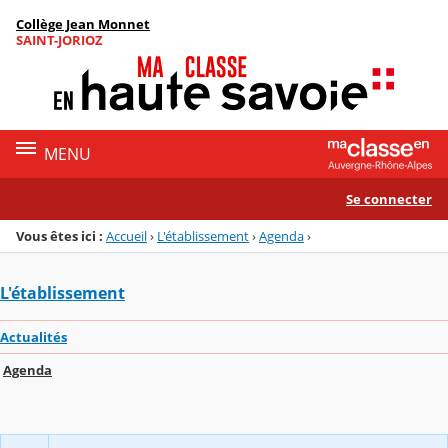
Panneau de gestion des cookies
Collège Jean Monnet
Menu de la rubrique
Contenu
SAINT-JORIOZ
MENU
Se connecter
Vous êtes ici :
Accueil
›
L'établissement
›
Agenda
›
L'établissement
Actualités
Agenda