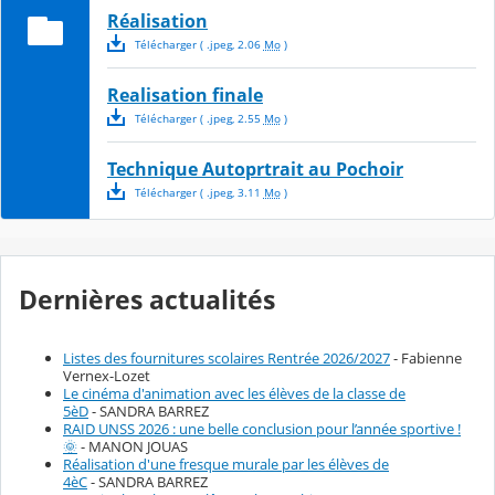
Réalisation
Télécharger
( .
jpeg
,
2.06
Mo
)
Realisation finale
Télécharger
( .
jpeg
,
2.55
Mo
)
Technique Autoprtrait au Pochoir
Télécharger
( .
jpeg
,
3.11
Mo
)
Dernières actualités
Listes des fournitures scolaires Rentrée 2026/2027
- Fabienne
Vernex-Lozet
Le cinéma d'animation avec les élèves de la classe de
5èD
- SANDRA BARREZ
RAID UNSS 2026 : une belle conclusion pour l’année sportive !
🌞
- MANON JOUAS
Réalisation d'une fresque murale par les élèves de
4èC
- SANDRA BARREZ