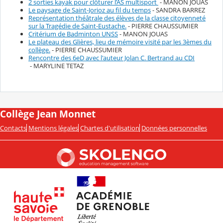
2 sorties kayak pour clôturer l’AS multisport
- MANON JOUAS
Le paysage de Saint-Jorioz au fil du temps
- SANDRA BARREZ
Représentation théâtrale des élèves de la classe citoyenneté
sur la Tragédie de Saint-Eustache.
- PIERRE CHAUSSUMIER
Critérium de Badminton UNSS
- MANON JOUAS
Le plateau des Glières, lieu de mémoire visité par les 3èmes du
collège.
- PIERRE CHAUSSUMIER
Rencontre des 6eD avec l'auteur Jolan C. Bertrand au CDI
- MARYLINE TETAZ
Collège Jean Monnet
Contacts
Mentions légales
Chartes d'utilisation
Données personnelles