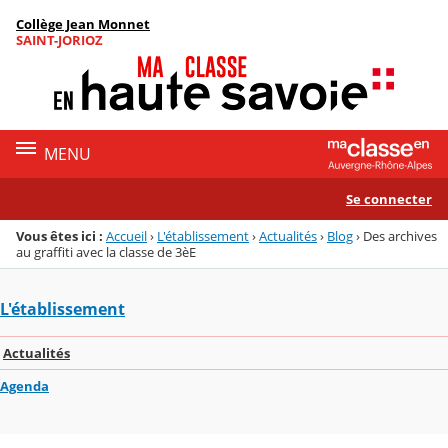
Panneau de gestion des cookies
Collège Jean Monnet
Menu de la rubrique
Contenu
SAINT-JORIOZ
MENU
Se connecter
Vous êtes ici :
Accueil
›
L'établissement
›
Actualités
›
Blog
›
Des archives
au graffiti avec la classe de 3èE
L'établissement
Actualités
Agenda