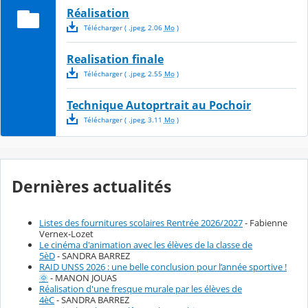
Réalisation
Télécharger
( .
jpeg
,
2.06
Mo
)
Realisation finale
Télécharger
( .
jpeg
,
2.55
Mo
)
Technique Autoprtrait au Pochoir
Télécharger
( .
jpeg
,
3.11
Mo
)
Dernières actualités
Listes des fournitures scolaires Rentrée 2026/2027
- Fabienne
Vernex-Lozet
Le cinéma d'animation avec les élèves de la classe de
5èD
- SANDRA BARREZ
RAID UNSS 2026 : une belle conclusion pour l’année sportive !
🌞
- MANON JOUAS
Réalisation d'une fresque murale par les élèves de
4èC
- SANDRA BARREZ