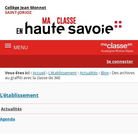
Panneau de gestion des cookies
Collège Jean Monnet
Menu de la rubrique
Contenu
SAINT-JORIOZ
MENU
Se connecter
Vous êtes ici :
Accueil
›
L'établissement
›
Actualités
›
Blog
›
Des archives
au graffiti avec la classe de 3èE
L'établissement
Actualités
Agenda