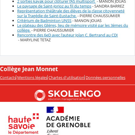
2 sorties kayak pour clôturer l’AS multisport
- MANON JOUAS
Le paysage de Saint-Jorioz au fil du temps
- SANDRA BARREZ
Représentation théâtrale des élèves de la classe citoyenneté
sur la Tragédie de Saint-Eustache.
- PIERRE CHAUSSUMIER
Critérium de Badminton UNSS
- MANON JOUAS
Le plateau des Glières, lieu de mémoire visité par les 3èmes du
collège.
- PIERRE CHAUSSUMIER
Rencontre des 6eD avec l'auteur Jolan C. Bertrand au CDI
- MARYLINE TETAZ
Collège Jean Monnet
Contacts
Mentions légales
Chartes d'utilisation
Données personnelles