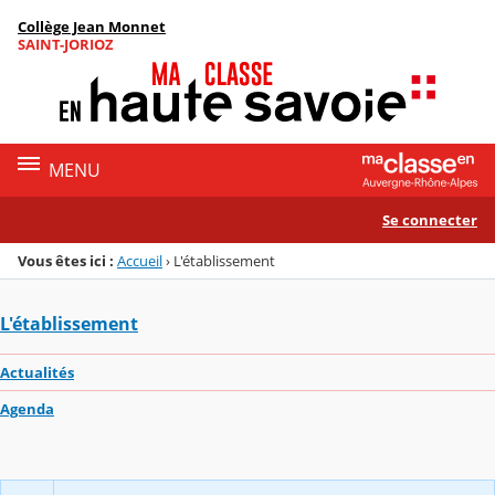
Panneau de gestion des cookies
Collège Jean Monnet
Menu de la rubrique
Contenu
SAINT-JORIOZ
MENU
Se connecter
Vous êtes ici :
Accueil
›
L'établissement
L'établissement
Actualités
Agenda